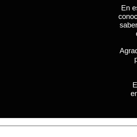
En e
cono
saber
Agra
E
e