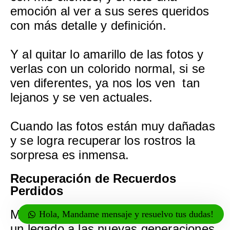
emoción al ver a sus seres queridos
con más detalle y definición.
Y al quitar lo amarillo de las fotos y
verlas con un colorido normal, si se
ven diferentes, ya nos los ven tan
lejanos y se ven actuales.
Cuando las fotos están muy dañadas
y se logra recuperar los rostros la
sorpresa es inmensa.
Recuperación de Recuerdos
Perdidos
Muchos de mis clientes quieren dejar
Hola, Mandame mensaje y resuelvo tus dudas!
un legado a las nuevas generaciones