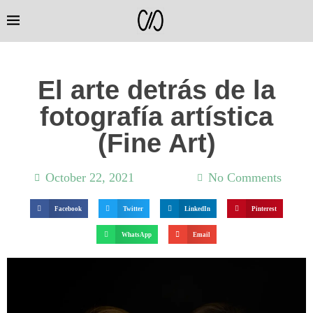
El arte detrás de la
fotografía artística
(Fine Art)
October 22, 2021
12:49 am
No Comments
Facebook
Twitter
LinkedIn
Pinterest
WhatsApp
Email