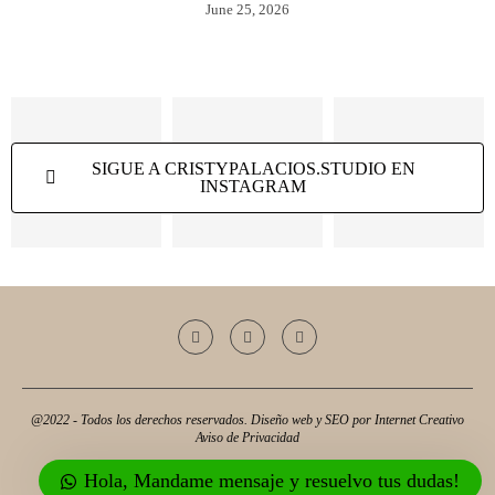
June 25, 2026
SIGUE A CRISTYPALACIOS.STUDIO EN
INSTAGRAM
@2022 - Todos los derechos reservados. Diseño web y SEO por
Internet Creativo
Aviso de Privacidad
Hola, Mandame mensaje y resuelvo tus dudas!
IR ARRIBA