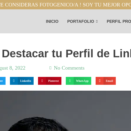
E CONSIDERAS FOTOGENICO/A ! SOY TU MEJOR OP
INICIO
PORTAFOLIO
PERFIL PR
Destacar tu Perfil de Li
ust 8, 2022
6:11 pm
No Comments
ter
LinkedIn
Pinterest
WhatsApp
Email