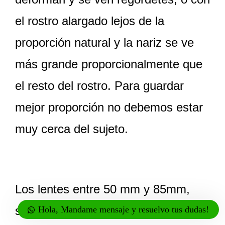
el rostro alargado lejos de la
proporción natural y la nariz se ve
más grande proporcionalmente que
el resto del rostro. Para guardar
mejor proporción no debemos estar
muy cerca del sujeto.
Los lentes entre 50 mm y 85mm,
son de los más favorecedores y muy
Hola, Mandame mensaje y resuelvo tus dudas!