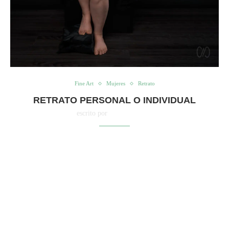
Fine Art
Mujeres
Retrato
RETRATO PERSONAL O INDIVIDUAL
escrito por
Cristy Palacios
Todo sobre el Retrato
Personal o Individual